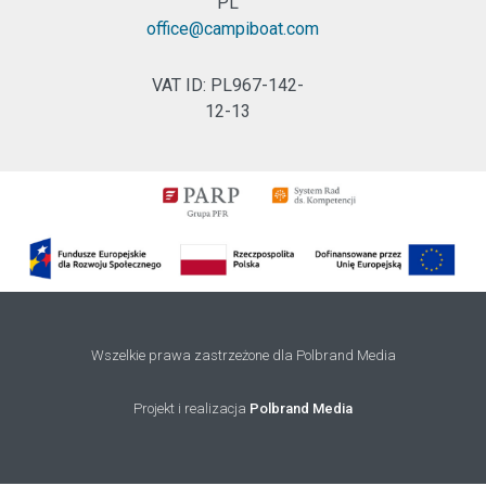
PL
office@campiboat.com
VAT ID: PL967-142-
12-13
Wszelkie prawa zastrzeżone dla Polbrand Media
Projekt i realizacja
Polbrand Media