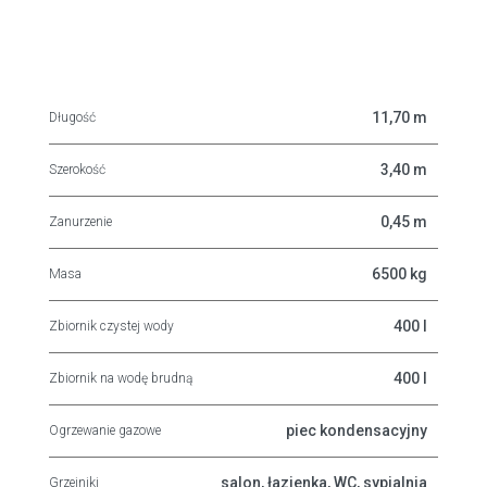
11,70 m
Długość
3,40 m
Szerokość
0,45 m
Zanurzenie
6500 kg
Masa
400 l
Zbiornik czystej wody
400 l
Zbiornik na wodę brudną
piec kondensacyjny
Ogrzewanie gazowe
salon, łazienka, WC, sypialnia
Grzejniki