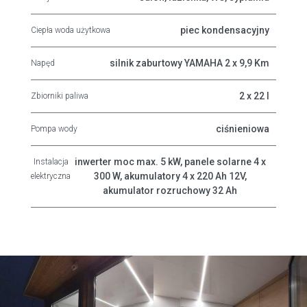
piec kondensacyjny
Ciepła woda użytkowa
silnik zaburtowy YAMAHA 2 x 9,9 Km
Napęd
2 x 22 l
Zbiorniki paliwa
ciśnieniowa
Pompa wody
inwerter moc max. 5 kW, panele solarne 4 x
Instalacja
300 W, akumulatory 4 x 220 Ah 12V,
elektryczna
akumulator rozruchowy 32 Ah