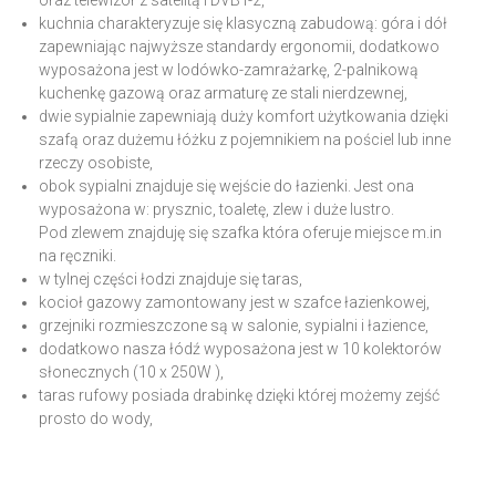
kuchnia charakteryzuje się klasyczną zabudową: góra i dół
zapewniając najwyższe standardy ergonomii, dodatkowo
wyposażona jest w lodówko-zamrażarkę, 2-palnikową
kuchenkę gazową oraz armaturę ze stali nierdzewnej,
dwie sypialnie zapewniają duży komfort użytkowania dzięki
szafą oraz dużemu łóżku z pojemnikiem na pościel lub inne
rzeczy osobiste,
obok sypialni znajduje się wejście do łazienki. Jest ona
wyposażona w: prysznic, toaletę, zlew i duże lustro.
Pod zlewem znajduję się szafka która oferuje miejsce m.in
na ręczniki.
w tylnej części łodzi znajduje się taras,
kocioł gazowy zamontowany jest w szafce łazienkowej,
grzejniki rozmieszczone są w salonie, sypialni i łazience,
dodatkowo nasza łódź wyposażona jest w 10 kolektorów
słonecznych (10 x 250W ),
taras rufowy posiada drabinkę dzięki której możemy zejść
prosto do wody,