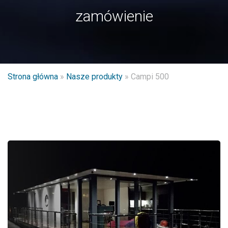
zamówienie
Strona główna
»
Nasze produkty
»
Campi 500