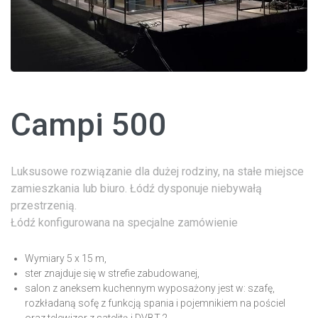
Campi 500
Luksusowe rozwiązanie dla dużej rodziny, na stałe miejsce
zamieszkania lub biuro. Łódź dysponuje niebywałą
przestrzenią.
Łódź konfigurowana na specjalne zamówienie
Wymiary 5 x 15 m,
ster znajduje się w strefie zabudowanej,
salon z aneksem kuchennym wyposażony jest w: szafę,
rozkładaną sofę z funkcją spania i pojemnikiem na pościel
oraz telewizor z satelitą i DVBT-2,